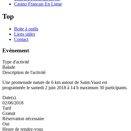
Casino Francais En Ligne
Top
Boite à outils
Liens utiles
Contact
Evénement
Type d'activité
Balade
Description de l'activité
Une promenade nature de 6 km autour de Saint-Vaast est
programmée le samedi 2 juin 2018 à 14 h maximum 30 participants.
Date(s)
02/06/2018
Tarif
Gratuit
Réservation nécessaire
Oui
Heure de rendez-vous