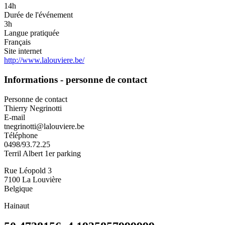
14h
Durée de l'événement
3h
Langue pratiquée
Français
Site internet
http://www.lalouviere.be/
Informations - personne de contact
Personne de contact
Thierry Negrinotti
E-mail
tnegrinotti@lalouviere.be
Téléphone
0498/93.72.25
Terril Albert 1er parking
Rue Léopold 3
7100
La Louvière
Belgique
Hainaut