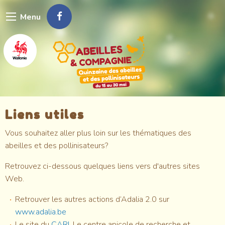
Aller
Menu
au
contenu
principal
Liens utiles
Vous souhaitez aller plus loin sur les thématiques des
abeilles et des pollinisateurs?
Retrouvez ci-dessous quelques liens vers d'autres sites
Web.
Retrouver les autres actions d’Adalia 2.0 sur
www.adalia.be
Le site du
CARI
, Le centre apicole de recherche et