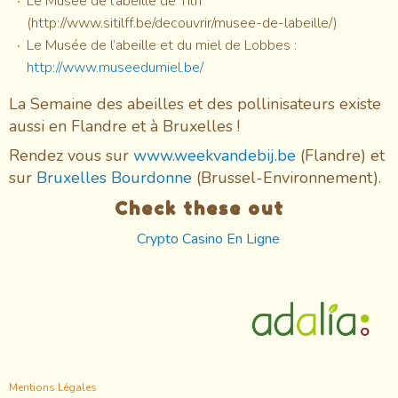
Le Musée de l’abeille de Tilff
(http://www.sitilff.be/decouvrir/musee-de-labeille/)
Le Musée de l’abeille et du miel de Lobbes :
http://www.museedumiel.be/
La Semaine des abeilles et des pollinisateurs existe
aussi en Flandre et à Bruxelles !
Rendez vous sur
www.weekvandebij.be
(Flandre) et
sur
Bruxelles Bourdonne
(Brussel-Environnement).
Check these out
Crypto Casino En Ligne
Footer
Mentions Légales