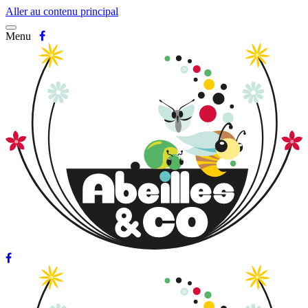
Aller au contenu principal
Menu