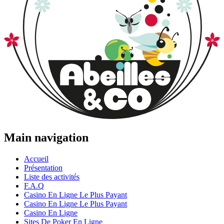
Main navigation
Accueil
Présentation
Liste des activités
F.A.Q
Casino En Ligne Le Plus Payant
Casino En Ligne Le Plus Payant
Casino En Ligne
Sites De Poker En Ligne