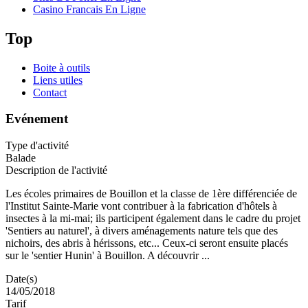
Casino Francais En Ligne
Top
Boite à outils
Liens utiles
Contact
Evénement
Type d'activité
Balade
Description de l'activité
Les écoles primaires de Bouillon et la classe de 1ère différenciée de
l'Institut Sainte-Marie vont contribuer à la fabrication d'hôtels à
insectes à la mi-mai; ils participent également dans le cadre du projet
'Sentiers au naturel', à divers aménagements nature tels que des
nichoirs, des abris à hérissons, etc... Ceux-ci seront ensuite placés
sur le 'sentier Hunin' à Bouillon. A découvrir ...
Date(s)
14/05/2018
Tarif