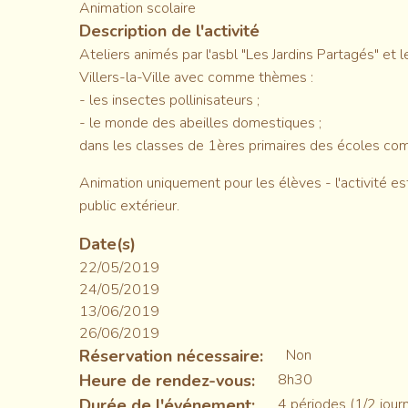
Animation scolaire
Description de l'activité
Ateliers animés par l'asbl "Les Jardins Partagés" et 
Villers-la-Ville avec comme thèmes :
- les insectes pollinisateurs ;
- le monde des abeilles domestiques ;
dans les classes de 1ères primaires des écoles co
Animation uniquement pour les élèves - l'activité es
public extérieur.
Date(s)
22/05/2019
24/05/2019
13/06/2019
26/06/2019
Réservation nécessaire
Non
Heure de rendez-vous
8h30
Durée de l'événement
4 périodes (1/2 jour