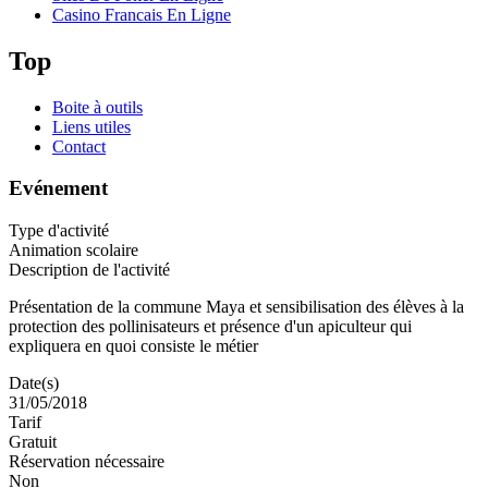
Casino Francais En Ligne
Top
Boite à outils
Liens utiles
Contact
Evénement
Type d'activité
Animation scolaire
Description de l'activité
Présentation de la commune Maya et sensibilisation des élèves à la
protection des pollinisateurs et présence d'un apiculteur qui
expliquera en quoi consiste le métier
Date(s)
31/05/2018
Tarif
Gratuit
Réservation nécessaire
Non