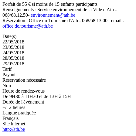
Forfait de 55 € si moins de 15 enfants participants
Renseignements : Service environnement de la Ville d'Ath -
068/68.12.50-
environnement@ath.be
Réservation : Office du Tourisme d'Ath - 068/68.13.00– email :
office.de.tourisme@ath.be
Date(s)
22/05/2018
23/05/2018
24/05/2018
28/05/2018
29/05/2018
Tarif
Payant
Réservation nécessaire
Non
Heure de rendez-vous
De 9H30 à 11H30 et de 13H à 15H
Durée de l'événement
+/- 2 heures
Langue pratiquée
Français
Site internet
http://ath.be