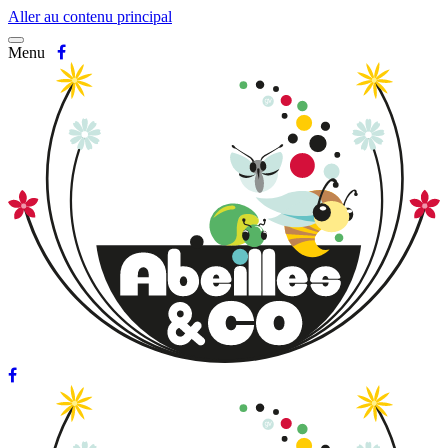
Aller au contenu principal
Menu