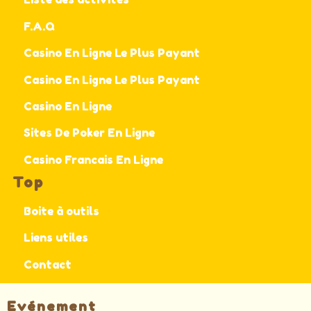
F.A.Q
Casino En Ligne Le Plus Payant
Casino En Ligne Le Plus Payant
Casino En Ligne
Sites De Poker En Ligne
Casino Francais En Ligne
Top
Boite à outils
Liens utiles
Contact
Evénement