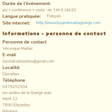
Durée de l'événement
jeu + conférence + visite : de 14h à 16h30
Langue pratiquée
Français
Site internet
http://www.lesjardinsdelagrange.com
Informations - personne de contact
Personne de contact
Véronique Marlier
E-mail
tunstall.ellezelles@gmail.com
Localité
Ellezelles
Téléphone
0479252934
les Jardins de la Grange asbl
Mont 12
7890
Ellezelles
Belgique