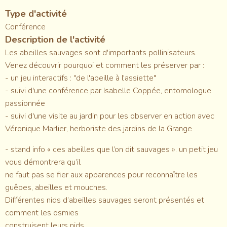
Type d'activité
Conférence
Description de l'activité
Les abeilles sauvages sont d'importants pollinisateurs.
Venez découvrir pourquoi et comment les préserver par :
- un jeu interactifs : "de l'abeille à l'assiette"
- suivi d'une conférence par Isabelle Coppée, entomologue
passionnée
- suivi d'une visite au jardin pour les observer en action avec
Véronique Marlier, herboriste des jardins de la Grange
- stand info « ces abeilles que l’on dit sauvages ». un petit jeu
vous démontrera qu’il
ne faut pas se fier aux apparences pour reconnaître les
guêpes, abeilles et mouches.
Différentes nids d’abeilles sauvages seront présentés et
comment les osmies
construisent leurs nids.