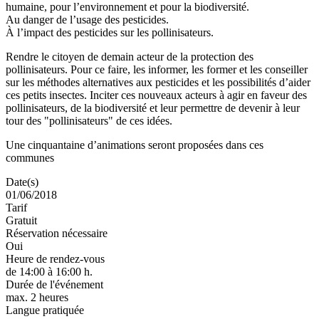
humaine, pour l’environnement et pour la biodiversité.
Au danger de l’usage des pesticides.
À l’impact des pesticides sur les pollinisateurs.
Rendre le citoyen de demain acteur de la protection des
pollinisateurs. Pour ce faire, les informer, les former et les conseiller
sur les méthodes alternatives aux pesticides et les possibilités d’aider
ces petits insectes. Inciter ces nouveaux acteurs à agir en faveur des
pollinisateurs, de la biodiversité et leur permettre de devenir à leur
tour des "pollinisateurs" de ces idées.
Une cinquantaine d’animations seront proposées dans ces
communes
Date(s)
01/06/2018
Tarif
Gratuit
Réservation nécessaire
Oui
Heure de rendez-vous
de 14:00 à 16:00 h.
Durée de l'événement
max. 2 heures
Langue pratiquée