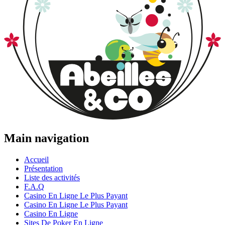
Main navigation
Accueil
Présentation
Liste des activités
F.A.Q
Casino En Ligne Le Plus Payant
Casino En Ligne Le Plus Payant
Casino En Ligne
Sites De Poker En Ligne