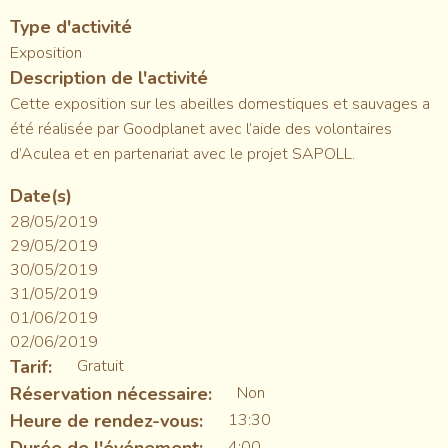
Type d'activité
Exposition
Description de l'activité
Cette exposition sur les abeilles domestiques et sauvages a
été réalisée par Goodplanet avec l’aide des volontaires
d’Aculea et en partenariat avec le projet SAPOLL.
Date(s)
28/05/2019
29/05/2019
30/05/2019
31/05/2019
01/06/2019
02/06/2019
Tarif
Gratuit
Réservation nécessaire
Non
Heure de rendez-vous
13:30
4:00