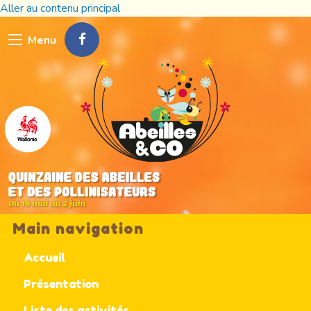
Aller au contenu principal
Menu
Main navigation
Accueil
Présentation
Liste des activités