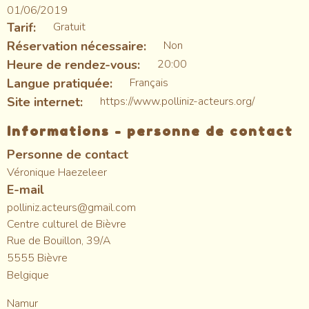
01/06/2019
Tarif
Gratuit
Réservation nécessaire
Non
Heure de rendez-vous
20:00
Langue pratiquée
Français
Site internet
https://www.polliniz-acteurs.org/
Informations - personne de contact
Personne de contact
Véronique Haezeleer
E-mail
polliniz.acteurs@gmail.com
Centre culturel de Bièvre
Rue de Bouillon, 39/A
5555
Bièvre
Belgique
Namur