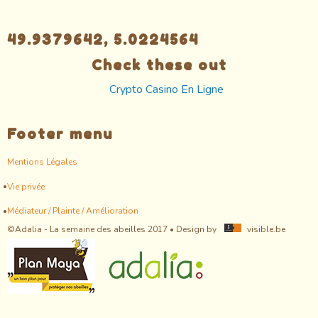
49.9379642, 5.0224564
Check these out
Crypto Casino En Ligne
Footer menu
Mentions Légales
Vie privée
Médiateur / Plainte / Amélioration
©Adalia - La semaine des abeilles 2017 • Design by
visible.be