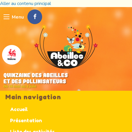
Aller au contenu principal
Menu
Main navigation
Accueil
Présentation
Liste des activités