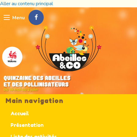
Aller au contenu principal
Menu
Main navigation
Accueil
Présentation
Liste des activités