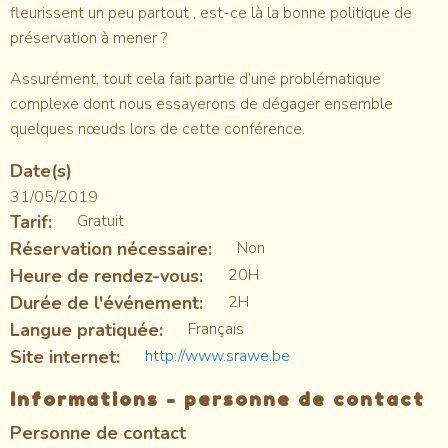
fleurissent un peu partout , est-ce là la bonne politique de
préservation à mener ?
Assurément, tout cela fait partie d’une problématique
complexe dont nous essayerons de dégager ensemble
quelques nœuds lors de cette conférence.
Date(s)
31/05/2019
Tarif
Gratuit
Réservation nécessaire
Non
Heure de rendez-vous
20H
Durée de l'événement
2H
Langue pratiquée
Français
Site internet
http://www.srawe.be
Informations - personne de contact
Personne de contact