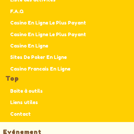
F.A.Q
Casino En Ligne Le Plus Payant
Casino En Ligne Le Plus Payant
Casino En Ligne
Sites De Poker En Ligne
Casino Francais En Ligne
Top
Boite à outils
Liens utiles
Contact
Evénement