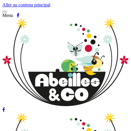
Aller au contenu principal
Menu