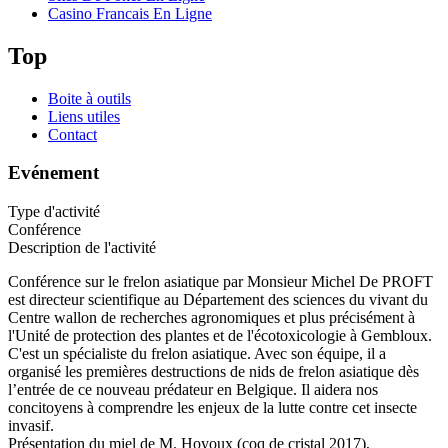
Casino Francais En Ligne
Top
Boite à outils
Liens utiles
Contact
Evénement
Type d'activité
Conférence
Description de l'activité
Conférence sur le frelon asiatique par Monsieur Michel De PROFT
est directeur scientifique au Département des sciences du vivant du
Centre wallon de recherches agronomiques et plus précisément à
l'Unité de protection des plantes et de l'écotoxicologie à Gembloux.
C'est un spécialiste du frelon asiatique. Avec son équipe, il a
organisé les premières destructions de nids de frelon asiatique dès
l’entrée de ce nouveau prédateur en Belgique. Il aidera nos
concitoyens à comprendre les enjeux de la lutte contre cet insecte
invasif.
Présentation du miel de M. Hoyoux (coq de cristal 2017),