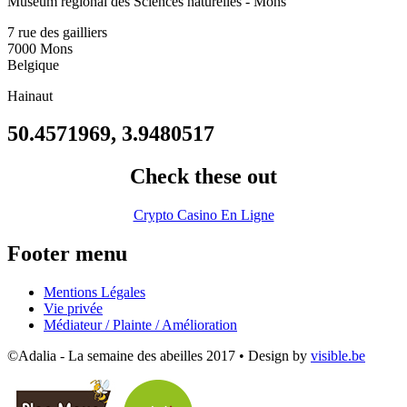
Muséum régional des Sciences naturelles - Mons
7 rue des gailliers
7000
Mons
Belgique
Hainaut
50.4571969, 3.9480517
Check these out
Crypto Casino En Ligne
Footer menu
Mentions Légales
Vie privée
Médiateur / Plainte / Amélioration
©Adalia - La semaine des abeilles 2017 • Design by
visible.be