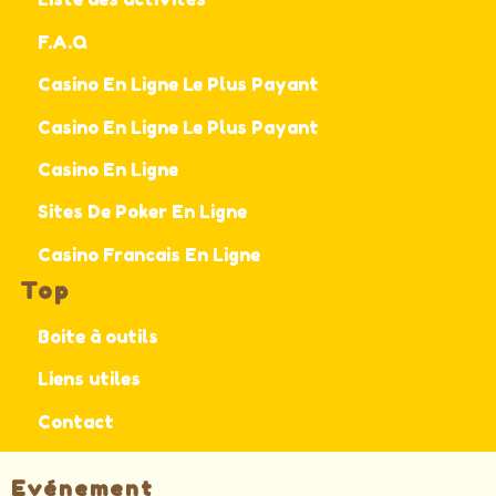
F.A.Q
Casino En Ligne Le Plus Payant
Casino En Ligne Le Plus Payant
Casino En Ligne
Sites De Poker En Ligne
Casino Francais En Ligne
Top
Boite à outils
Liens utiles
Contact
Evénement