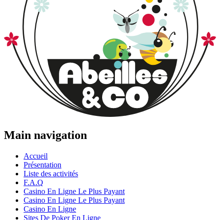
Main navigation
Accueil
Présentation
Liste des activités
F.A.Q
Casino En Ligne Le Plus Payant
Casino En Ligne Le Plus Payant
Casino En Ligne
Sites De Poker En Ligne