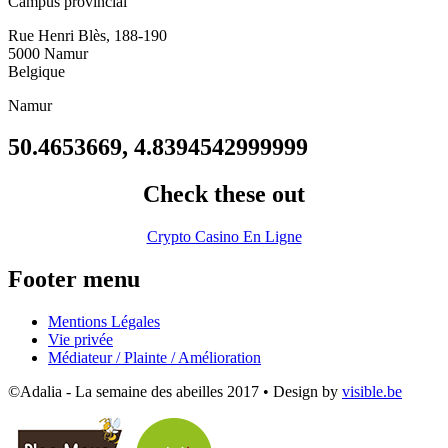
Campus provincial
Rue Henri Blès, 188-190
5000
Namur
Belgique
Namur
50.4653669, 4.8394542999999
Check these out
Crypto Casino En Ligne
Footer menu
Mentions Légales
Vie privée
Médiateur / Plainte / Amélioration
©Adalia - La semaine des abeilles 2017 • Design by
visible.be