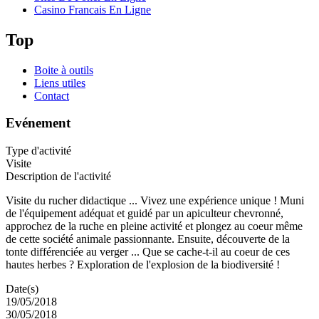
Casino Francais En Ligne
Top
Boite à outils
Liens utiles
Contact
Evénement
Type d'activité
Visite
Description de l'activité
Visite du rucher didactique ... Vivez une expérience unique ! Muni
de l'équipement adéquat et guidé par un apiculteur chevronné,
approchez de la ruche en pleine activité et plongez au coeur même
de cette société animale passionnante. Ensuite, découverte de la
tonte différenciée au verger ... Que se cache-t-il au coeur de ces
hautes herbes ? Exploration de l'explosion de la biodiversité !
Date(s)
19/05/2018
30/05/2018