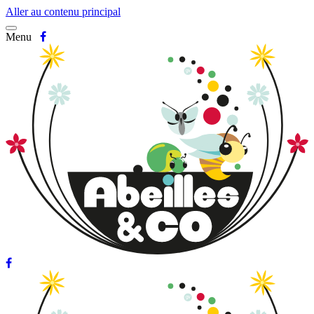
Aller au contenu principal
Menu