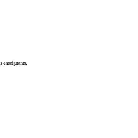
es enseignants.