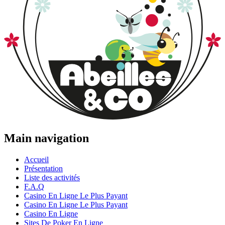
Main navigation
Accueil
Présentation
Liste des activités
F.A.Q
Casino En Ligne Le Plus Payant
Casino En Ligne Le Plus Payant
Casino En Ligne
Sites De Poker En Ligne