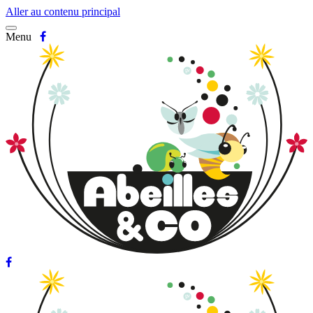
Aller au contenu principal
Menu