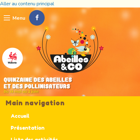
Aller au contenu principal
Menu
Main navigation
Accueil
Présentation
Liste des activités