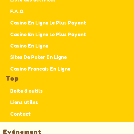
F.A.Q
Casino En Ligne Le Plus Payant
Casino En Ligne Le Plus Payant
Casino En Ligne
Sites De Poker En Ligne
Casino Francais En Ligne
Top
Boite à outils
Liens utiles
Contact
Evénement