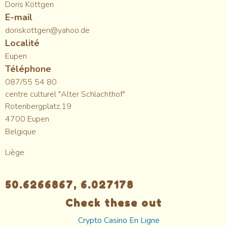
Doris Köttgen
E-mail
doriskottgen@yahoo.de
Localité
Eupen
Téléphone
087/55 54 80
centre culturel "Alter Schlachthof"
Rotenbergplatz,19
4700
Eupen
Belgique
Liège
50.6266867, 6.027178
Check these out
Crypto Casino En Ligne