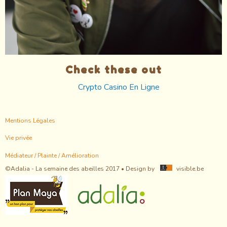
Check these out
Crypto Casino En Ligne
Footer
Mentions Légales
menu
Vie privée
Médiateur / Plainte / Amélioration
©Adalia - La semaine des abeilles 2017 • Design by
visible.be