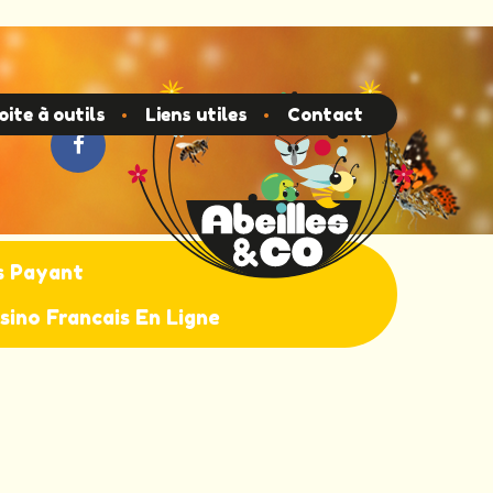
p
oite à outils
Liens utiles
Contact
s Payant
sino Francais En Ligne