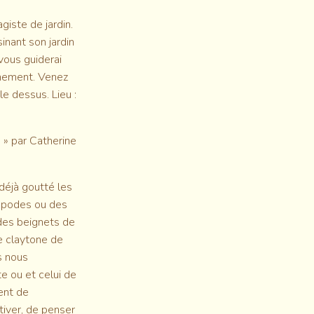
iste de jardin.
inant son jardin
 vous guiderai
ornement. Venez
le dessus. Lieu :
 » par Catherine
éjà goutté les
nopodes ou des
 des beignets de
e claytone de
s nous
e ou et celui de
rent de
tiver, de penser