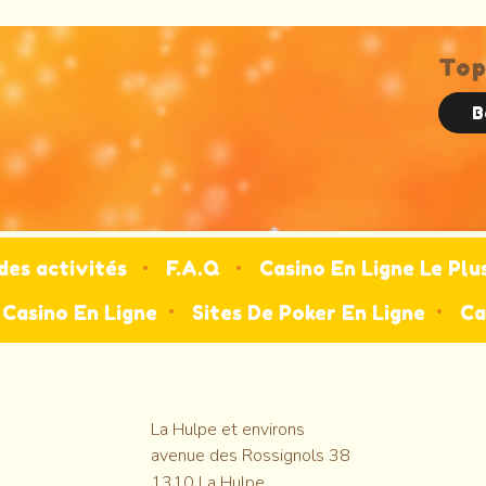
To
B
des activités
F.A.Q
Casino En Ligne Le Plu
Casino En Ligne
Sites De Poker En Ligne
Ca
La Hulpe et environs
avenue des Rossignols 38
1310
La Hulpe