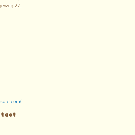
Langeweg 27,
gspot.com/
ntact