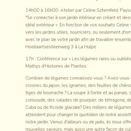
14h00 à 16h00: Atelier par Celine Szternfeld, Paysag
"Se connecter à son jardin intérieur en créant et dess
idéal extérieur ». En fonction de vos souhaits Celine
vers les jardins utiles, nourriciers, ou seulement d'
avec le plan de votre jardin afin de travailler ensemb
Hoeilaartsesteenweg 3 à La Hulpe
17h : Conférence sur « Les légumes rares ou oubliés
Mathys d’Histoires de Plantes
Combien de légumes connaissez-vous ? Avez-vous d
crosnes du japon, les ignames, des feuilles de ché
tiges de bourrache ? La soupe à l'ortie et au panais,
consoude, des salades de pourpier, de tétragone, d
Cuba ou de ficoïde glaciale? Des milliers de légume
attendent pour changer le quotidien de notre assiett
notre jardin. Venus d'ailleurs ou de jadis, ils nous off
nouvelles saveurs, mais aussi une autre façon de cul