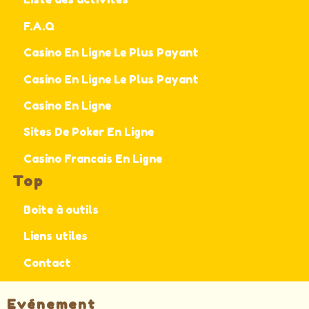
F.A.Q
Casino En Ligne Le Plus Payant
Casino En Ligne Le Plus Payant
Casino En Ligne
Sites De Poker En Ligne
Casino Francais En Ligne
Top
Boite à outils
Liens utiles
Contact
Evénement