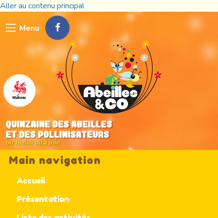
Aller au contenu principal
Menu
Main navigation
Accueil
Présentation
Liste des activités