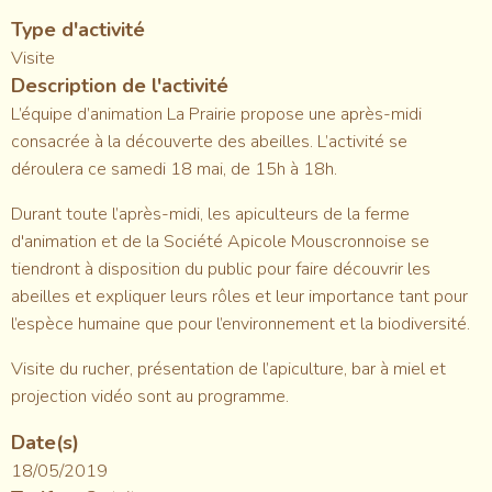
Type d'activité
Visite
Description de l'activité
L’équipe d’animation La Prairie propose une après-midi
consacrée à la découverte des abeilles. L’activité se
déroulera ce samedi 18 mai, de 15h à 18h.
Durant toute l’après-midi, les apiculteurs de la ferme
d'animation et de la Société Apicole Mouscronnoise se
tiendront à disposition du public pour faire découvrir les
abeilles et expliquer leurs rôles et leur importance tant pour
l’espèce humaine que pour l’environnement et la biodiversité.
Visite du rucher, présentation de l’apiculture, bar à miel et
projection vidéo sont au programme.
Date(s)
18/05/2019