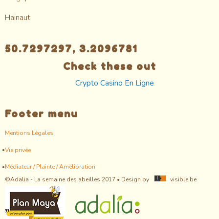
Hainaut
50.7297297, 3.2096781
Check these out
Crypto Casino En Ligne
Footer menu
Mentions Légales
Vie privée
Médiateur / Plainte / Amélioration
©Adalia - La semaine des abeilles 2017 • Design by
visible.be