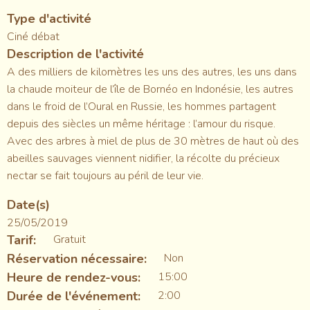
Type d'activité
Ciné débat
Description de l'activité
A des milliers de kilomètres les uns des autres, les uns dans
la chaude moiteur de l’île de Bornéo en Indonésie, les autres
dans le froid de l’Oural en Russie, les hommes partagent
depuis des siècles un même héritage : l’amour du risque.
Avec des arbres à miel de plus de 30 mètres de haut où des
abeilles sauvages viennent nidifier, la récolte du précieux
nectar se fait toujours au péril de leur vie.
Date(s)
25/05/2019
Tarif
Gratuit
Réservation nécessaire
Non
Heure de rendez-vous
15:00
Durée de l'événement
2:00