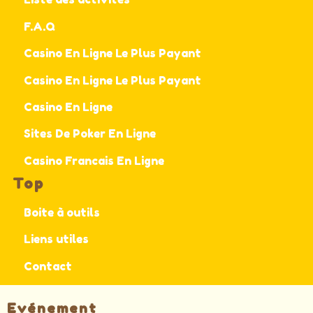
F.A.Q
Casino En Ligne Le Plus Payant
Casino En Ligne Le Plus Payant
Casino En Ligne
Sites De Poker En Ligne
Casino Francais En Ligne
Top
Boite à outils
Liens utiles
Contact
Evénement