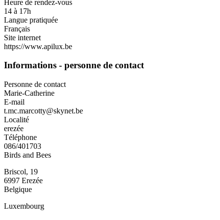
Heure de rendez-vous
14 à 17h
Langue pratiquée
Français
Site internet
https://www.apilux.be
Informations - personne de contact
Personne de contact
Marie-Catherine
E-mail
t.mc.marcotty@skynet.be
Localité
erezée
Téléphone
086/401703
Birds and Bees
Briscol, 19
6997
Erezée
Belgique
Luxembourg