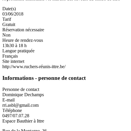
Date(s)
03/06/2018
Tarif
Gratuit
Réservation nécessaire
Non
Heure de rendez-vous
13h30 à 18 h
Langue pratiquée
Français
Site internet
http://www.ruchers-réunis-ittre.be/
Informations - personne de contact
Personne de contact
Dominique Dechamps
E-mail
rri.asbl@gmail.com
Téléphone
0497/07.07.28
Espace Bauthier à Ittre
Rue de la Montagne, 36