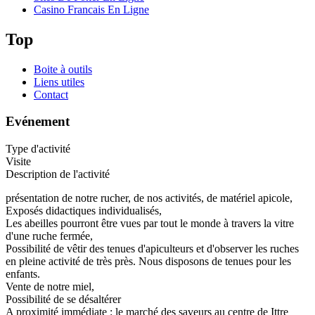
Casino Francais En Ligne
Top
Boite à outils
Liens utiles
Contact
Evénement
Type d'activité
Visite
Description de l'activité
présentation de notre rucher, de nos activités, de matériel apicole,
Exposés didactiques individualisés,
Les abeilles pourront être vues par tout le monde à travers la vitre
d'une ruche fermée,
Possibilité de vêtir des tenues d'apiculteurs et d'observer les ruches
en pleine activité de très près. Nous disposons de tenues pour les
enfants.
Vente de notre miel,
Possibilité de se désaltérer
A proximité immédiate : le marché des saveurs au centre de Ittre