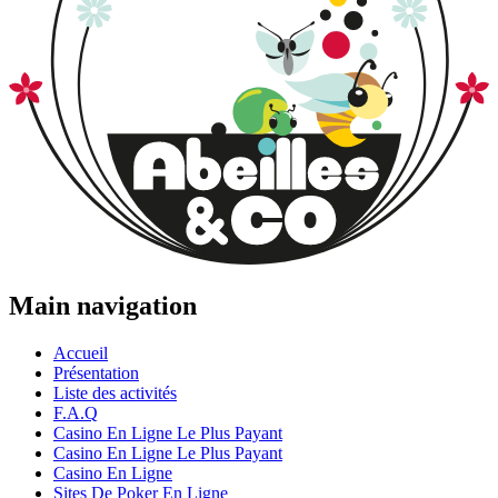
Main navigation
Accueil
Présentation
Liste des activités
F.A.Q
Casino En Ligne Le Plus Payant
Casino En Ligne Le Plus Payant
Casino En Ligne
Sites De Poker En Ligne