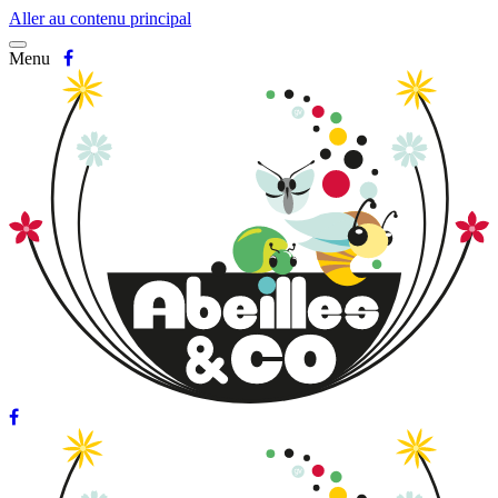
Aller au contenu principal
Menu