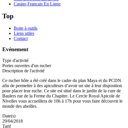
Casino Francais En Ligne
Top
Boite à outils
Liens utiles
Contact
Evénement
Type d'activité
Portes ouvertes d'un rucher
Description de l'activité
Ce rucher hôte a été créé dans le cadre du plan Maya et du PCDN
afin de permettre à des apiculteurs d’avoir un site à leur disposition
pour placer leur ruche. Ce site est situé dans le jardin de la cure de
Baulers rue de la Ferme du Chapitre. Le Cercle Royal Apicole de
Nivelles vous accueillera de 10h à 17h pour vous faire découvrir le
monde des abeilles.
Date(s)
29/04/2018
Tarif