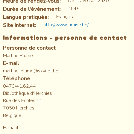
Heure de rendez-vous
De 10h45 à 12h30
Durée de l'événement
1h45
Langue pratiquée
Français
Site internet
http://www.jurbise.be/
Informations - personne de contact
Personne de contact
Martine Plume
E-mail
martine-plume@skynet.be
Téléphone
0473/41.62.44
Bibliothèque d'Herchies
Rue des Ecoles 11
7050
Herchies
Belgique
Hainaut