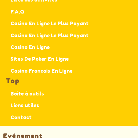
F.A.Q
Casino En Ligne Le Plus Payant
Casino En Ligne Le Plus Payant
Casino En Ligne
Sites De Poker En Ligne
Casino Francais En Ligne
Top
Boite à outils
Liens utiles
Contact
Evénement