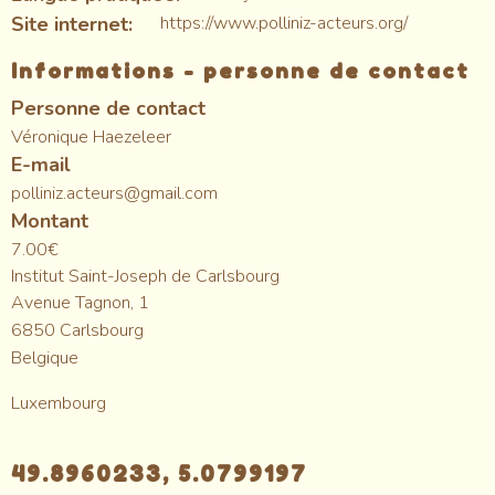
Site internet
https://www.polliniz-acteurs.org/
Informations - personne de contact
Personne de contact
Véronique Haezeleer
E-mail
polliniz.acteurs@gmail.com
Montant
7.00€
Institut Saint-Joseph de Carlsbourg
Avenue Tagnon, 1
6850
Carlsbourg
Belgique
Luxembourg
49.8960233, 5.0799197