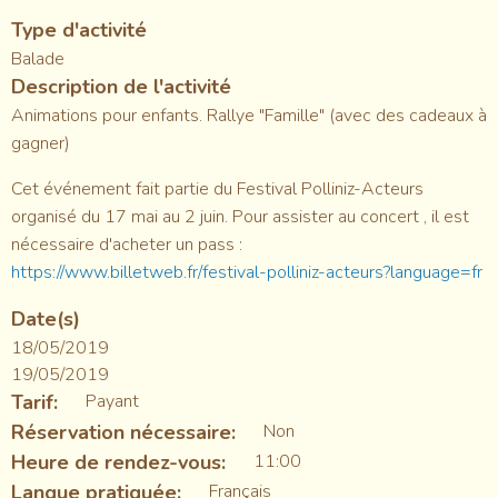
Type d'activité
Balade
Description de l'activité
Animations pour enfants. Rallye "Famille" (avec des cadeaux à
gagner)
Cet événement fait partie du Festival Polliniz-Acteurs
organisé du 17 mai au 2 juin. Pour assister au concert , il est
nécessaire d'acheter un pass :
https://www.billetweb.fr/festival-polliniz-acteurs?language=fr
Date(s)
18/05/2019
19/05/2019
Tarif
Payant
Réservation nécessaire
Non
Heure de rendez-vous
11:00
Langue pratiquée
Français