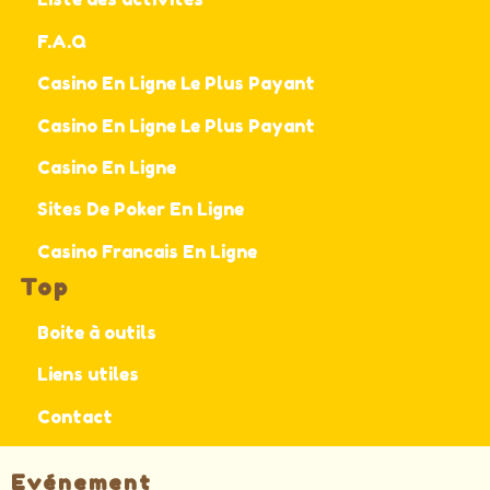
F.A.Q
Casino En Ligne Le Plus Payant
Casino En Ligne Le Plus Payant
Casino En Ligne
Sites De Poker En Ligne
Casino Francais En Ligne
Top
Boite à outils
Liens utiles
Contact
Evénement