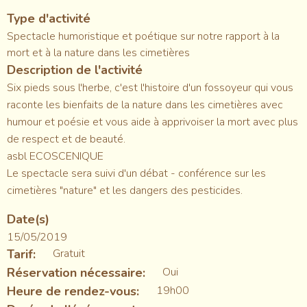
Type d'activité
Spectacle humoristique et poétique sur notre rapport à la
mort et à la nature dans les cimetières
Description de l'activité
Six pieds sous l'herbe, c'est l'histoire d'un fossoyeur qui vous
raconte les bienfaits de la nature dans les cimetières avec
humour et poésie et vous aide à apprivoiser la mort avec plus
de respect et de beauté.
asbl ECOSCENIQUE
Le spectacle sera suivi d'un débat - conférence sur les
cimetières "nature" et les dangers des pesticides.
Date(s)
15/05/2019
Tarif
Gratuit
Réservation nécessaire
Oui
Heure de rendez-vous
19h00