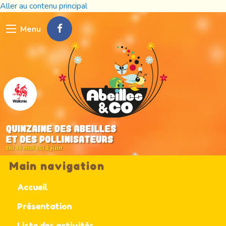
Aller au contenu principal
Menu
Main navigation
Accueil
Présentation
Liste des activités