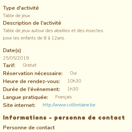
Type d'activité
Table de jeux
Description de l'activité
Table de jeux autour des abeilles et des insectes.
pour les enfants de 8 à 12ans.
Date(s)
25/05/2019
Tarif
Gratuit
Réservation nécessaire
Oui
Heure de rendez-vous
10h30
Durée de l'événement
1h30
Langue pratiquée
Français
Site internet
http://www.colfontaine.be
Informations - personne de contact
Personne de contact