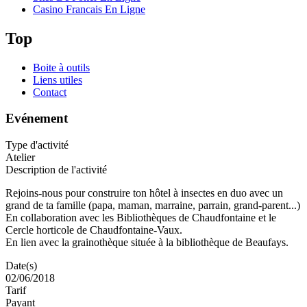
Casino Francais En Ligne
Top
Boite à outils
Liens utiles
Contact
Evénement
Type d'activité
Atelier
Description de l'activité
Rejoins-nous pour construire ton hôtel à insectes en duo avec un
grand de ta famille (papa, maman, marraine, parrain, grand-parent...)
En collaboration avec les Bibliothèques de Chaudfontaine et le
Cercle horticole de Chaudfontaine-Vaux.
En lien avec la grainothèque située à la bibliothèque de Beaufays.
Date(s)
02/06/2018
Tarif
Payant