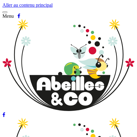
Aller au contenu principal
Menu