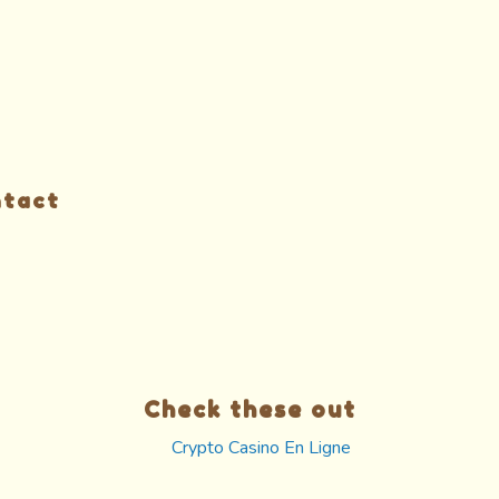
ntact
Check these out
Crypto Casino En Ligne