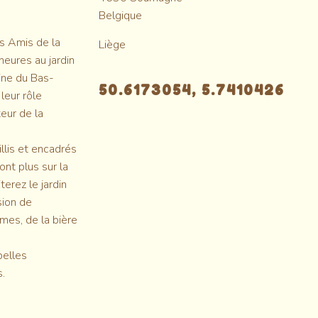
Belgique
s Amis de la
Liège
heures au jardin
ine du Bas-
50.6173054, 5.7410426
 leur rôle
eur de la
llis et encadrés
ont plus sur la
terez le jardin
sion de
es, de la bière
belles
.