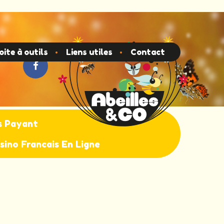
p
oite à outils
Liens utiles
Contact
s Payant
sino Francais En Ligne