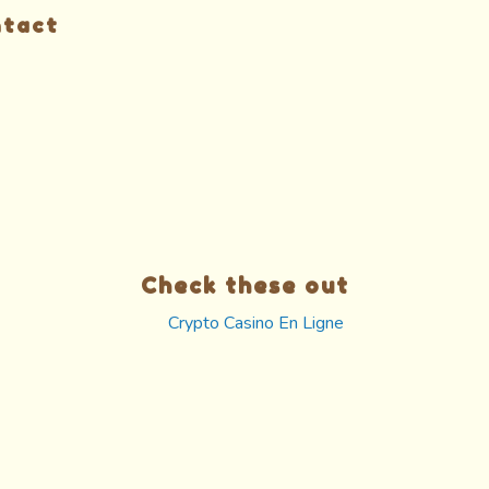
ntact
Check these out
Crypto Casino En Ligne