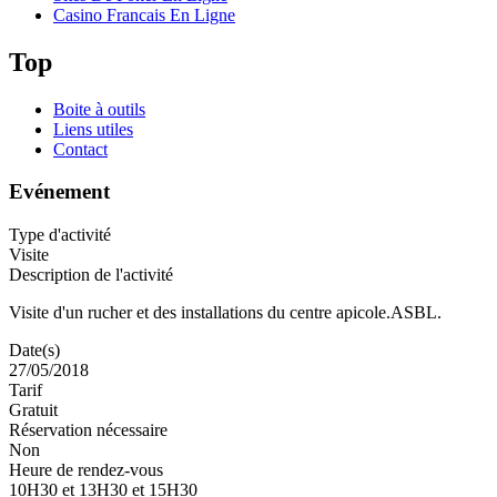
Casino Francais En Ligne
Top
Boite à outils
Liens utiles
Contact
Evénement
Type d'activité
Visite
Description de l'activité
Visite d'un rucher et des installations du centre apicole.ASBL.
Date(s)
27/05/2018
Tarif
Gratuit
Réservation nécessaire
Non
Heure de rendez-vous
10H30 et 13H30 et 15H30