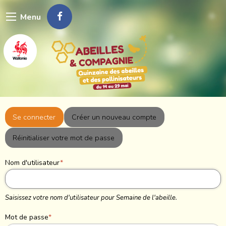
Aller
Menu
au
contenu
principal
Primary
Se connecter
(onglet
Créer un nouveau compte
actif)
tabs
Réinitialiser votre mot de passe
Nom d'utilisateur
Saisissez votre nom d'utilisateur pour Semaine de l'abeille.
Mot de passe