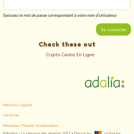
Saisissez le mot de passe correspondant à votre nom d'utilisateur.
Check these out
Crypto Casino En Ligne
Footer
Mentions Légales
menu
Vie privée
Médiateur / Plainte / Amélioration
©Adalia - La semaine des abeilles 2017 • Design by
visible.be