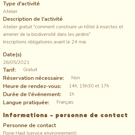
Type d'activité
Atelier
Description de l'activité
Atelier gratuit "comment construire un hôtel à insectes et
amener de la biodiversité dans les jardins"
Inscriptions obligatoires avant le 24 mai.
Date(s)
26/05/2021
Tarif
Gratuit
Réservation nécessaire
Non
Heure de rendez-vous
14h, 15h30 et 17h
Durée de l'événement
1h
Langue pratiquée
Français
Informations - personne de contact
Personne de contact
Florie Haid (service environnement)