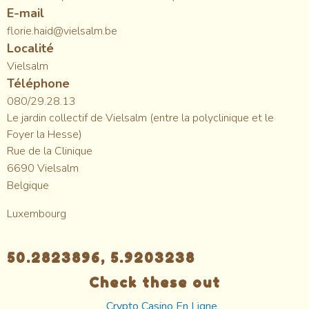
E-mail
florie.haid@vielsalm.be
Localité
Vielsalm
Téléphone
080/29.28.13
Le jardin collectif de Vielsalm (entre la polyclinique et le
Foyer la Hesse)
Rue de la Clinique
6690
Vielsalm
Belgique
Luxembourg
50.2823896, 5.9203238
Check these out
Crypto Casino En Ligne