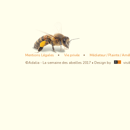
Footer
Mentions Légales
Vie privée
Médiateur / Plainte / Amé
menu
©Adalia - La semaine des abeilles 2017 • Design by
visi