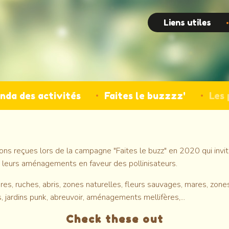
Top
Liens utiles
nda des activités
Faites le buzzzz'
Les 
ions reçues lors de la campagne "Faites le buzz" en 2020 qui invit
leurs aménagements en faveur des pollinisateurs.
nières, ruches, abris, zones naturelles, fleurs sauvages, mares, zon
, jardins punk, abreuvoir, aménagements mellifères,...
Check these out