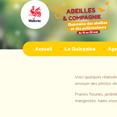
Aller
au
contenu
principal
Main
Accueil
La Quinzaine
Age
navigation
Voici quelques réalisat
envoyer des photos de 
Prairies fleuries, jardi
mangeoires, haies vives