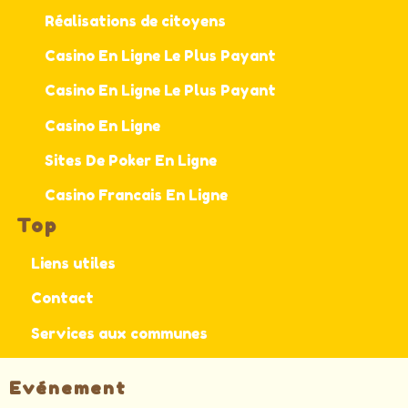
Réalisations de citoyens
Casino En Ligne Le Plus Payant
Casino En Ligne Le Plus Payant
Casino En Ligne
Sites De Poker En Ligne
Casino Francais En Ligne
Top
Liens utiles
Contact
Services aux communes
Evénement