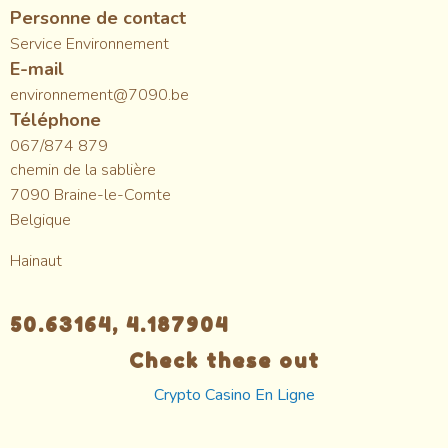
Personne de contact
Service Environnement
E-mail
environnement@7090.be
Téléphone
067/874 879
chemin de la sablière
7090
Braine-le-Comte
Belgique
Hainaut
50.63164, 4.187904
Check these out
Crypto Casino En Ligne