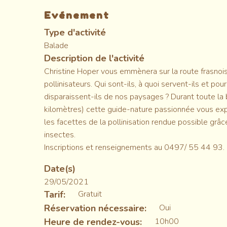
Evénement
Type d'activité
Balade
Description de l'activité
Christine Hoper vous emmènera sur la route frasnoi
pollinisateurs. Qui sont-ils, à quoi servent-ils et pou
disparaissent-ils de nos paysages ? Durant toute la
kilomètres) cette guide-nature passionnée vous exp
les facettes de la pollinisation rendue possible grâc
insectes.
Inscriptions et renseignements au 0497/ 55 44 93.
Date(s)
29/05/2021
Tarif
Gratuit
Réservation nécessaire
Oui
Heure de rendez-vous
10h00