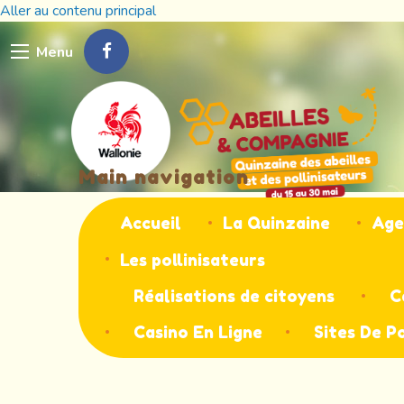
Aller au contenu principal
Menu
Main navigation
Accueil
La Quinzaine
Age
Les pollinisateurs
Réalisations de citoyens
C
Casino En Ligne
Sites De P