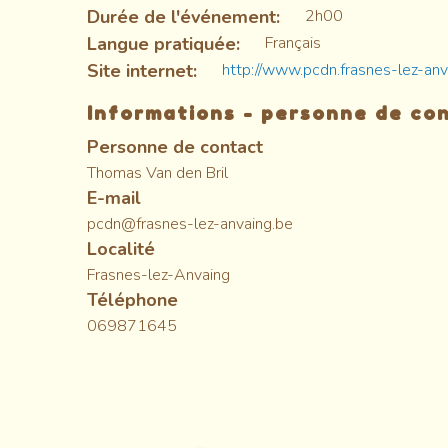
Durée de l'événement
2h00
Langue pratiquée
Français
Site internet
http://www.pcdn.frasnes-lez-anv
Informations - personne de co
Personne de contact
Thomas Van den Bril
E-mail
pcdn@frasnes-lez-anvaing.be
Localité
Frasnes-lez-Anvaing
Téléphone
069871645