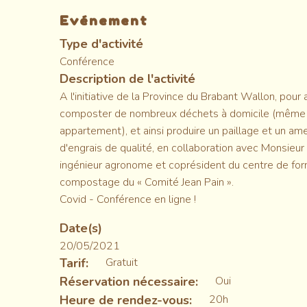
Evénement
Type d'activité
Conférence
Description de l'activité
A l'initiative de la Province du Brabant Wallon, pour
composter de nombreux déchets à domicile (même
appartement), et ainsi produire un paillage et un 
d'engrais de qualité, en collaboration avec Monsieu
ingénieur agronome et coprésident du centre de for
compostage du « Comité Jean Pain ».
Covid - Conférence en ligne !
Date(s)
20/05/2021
Tarif
Gratuit
Réservation nécessaire
Oui
Heure de rendez-vous
20h