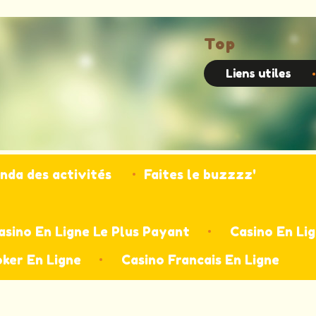
Top
Liens utiles
nda des activités
Faites le buzzzz'
asino En Ligne Le Plus Payant
Casino En Li
oker En Ligne
Casino Francais En Ligne