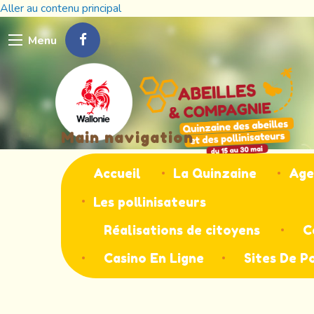
Aller au contenu principal
Menu
Main navigation
Accueil
La Quinzaine
Age
Les pollinisateurs
Réalisations de citoyens
C
Casino En Ligne
Sites De P