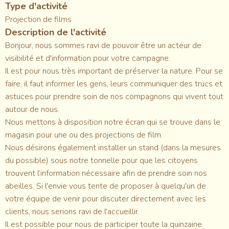
Type d'activité
Projection de films
Description de l'activité
Bonjour, nous sommes ravi de pouvoir être un acteur de
visibilité et d'information pour votre campagne.
Il est pour nous très important de préserver la nature. Pour se
faire, il faut informer les gens, leurs communiquer des trucs et
astuces pour prendre soin de nos compagnons qui vivent tout
autour de nous.
Nous mettons à disposition notre écran qui se trouve dans le
magasin pour une ou des projections de film.
Nous désirons également installer un stand (dans la mesures
du possible) sous notre tonnelle pour que les citoyens
trouvent l’information nécessaire afin de prendre soin nos
abeilles. Si l'envie vous tente de proposer à quelqu'un de
votre équipe de venir pour discuter directement avec les
clients, nous serions ravi de l'accueillir.
Il est possible pour nous de participer toute la quinzaine.