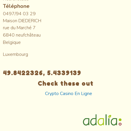
Téléphone
0497/94 03 29
Maison DIEDERICH
rue du Marché 7
6840
neufchâteau
Belgique
Luxembourg
49.8422326, 5.4339139
Check these out
Crypto Casino En Ligne