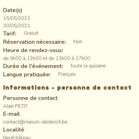
Date(s)
15/05/2021
30/05/2021
Tarif
Gratuit
Réservation nécessaire
Non
Heure de rendez-vous
de 9h00 à 13h00 et de 13h00 à 17h00
Durée de l'événement
toute la quizaine
Langue pratiquée
Français
Informations - personne de contact
Personne de contact
Alain PETIT
E-mail
contact@maison-diederich.be
Localité
Neufchâteau