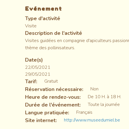
Evénement
Type d'activité
Visite
Description de l'activité
Visites guidées en compagnie d'apiculteurs passionn
thème des pollinisateurs.
Date(s)
22/05/2021
29/05/2021
Tarif
Gratuit
Réservation nécessaire
Non
Heure de rendez-vous
De 10 H. à 18 H.
Durée de l'événement
Toute la journée
Langue pratiquée
Français
Site internet
http://www.museedumiel.be