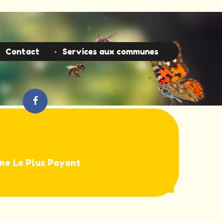
Contact
Services aux communes
gne Le Plus Payant