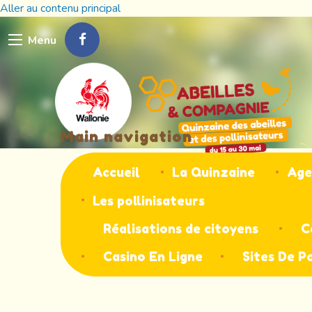
Aller au contenu principal
Menu
Main navigation
Accueil
La Quinzaine
Age
Les pollinisateurs
Réalisations de citoyens
C
Casino En Ligne
Sites De P