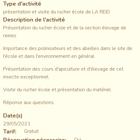
Type d'activité
présentation et visite du rucher école de LA REID
Description de l'activité
Présentation du rucher école et de la section élevage de
reines.
Importance des polinisateurs et des abeilles dans le site de
l'école et dans l'environnement en général.
Présentation des cours d'apiculture et d'élevage de cet
insecte exceptionnel.
Visite du rucher école et présentation du matériel.
Réponse aux questions.
Date(s)
29/05/2021
Tarif
Gratuit
Réservation nécessaire
Oui