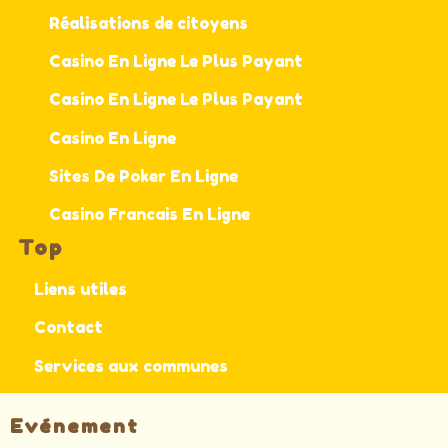
Réalisations de citoyens
Casino En Ligne Le Plus Payant
Casino En Ligne Le Plus Payant
Casino En Ligne
Sites De Poker En Ligne
Casino Francais En Ligne
Top
Liens utiles
Contact
Services aux communes
Evénement