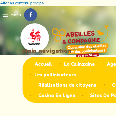
Aller au contenu principal
Menu
Main navigation
Accueil
La Quinzaine
Age
Les pollinisateurs
Réalisations de citoyens
C
Casino En Ligne
Sites De P