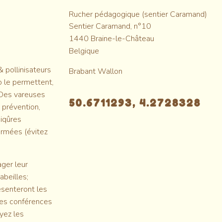
Rucher pédagogique (sentier Caramand)
Sentier Caramand, n°10
1440
Braine-le-Château
Belgique
& pollinisateurs
Brabant Wallon
o le permettent,
 Des vareuses
50.6711293, 4.2728328
 prévention,
piqûres
fermées (évitez
ager leur
abeilles;
ésenteront les
 les conférences
yez les