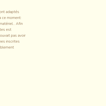
eront adaptés
 à ce moment:
atériel... Afin
ites est
 pouvait pas avoir
nes inscrites
lablement