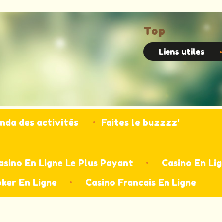
Top
Liens utiles
nda des activités
Faites le buzzzz'
asino En Ligne Le Plus Payant
Casino En Li
oker En Ligne
Casino Francais En Ligne