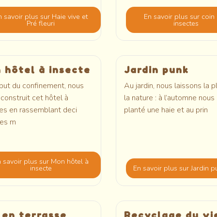
n savoir plus
sur Haie vive et
En savoir plus
sur coin
Pré fleuri
insectes
 hôtel à insecte
Jardin punk
but du confinement, nous
Au jardin, nous laissons la p
construit cet hôtel à
la nature : à l’automne nous
es en rassemblant deci
planté une haie et au prin
des m
 savoir plus
sur Mon hôtel à
insecte
En savoir plus
sur Jardin p
 en terrasse
Recyclage du vi