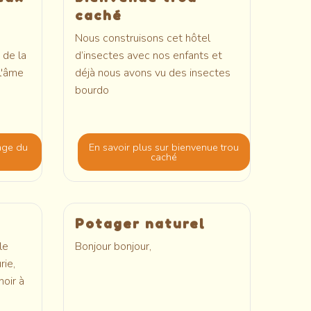
caché
Nous construisons cet hôtel
 de la
d’insectes avec nos enfants et
l'âme
déjà nous avons vu des insectes
bourdo
age du
En savoir plus
sur bienvenue trou
caché
Potager naturel
le
Bonjour bonjour,
rie,
hoir à