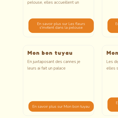
pelouse, elles accueillent un
En savoir plus
sur Les fleurs
E
s'invitent dans la pelouse
Mon bon tuyau
Mon
En juxtaposant des cannes je
Les di
leurs ai fait un palace
elles 
E
En savoir plus
sur Mon bon tuyau