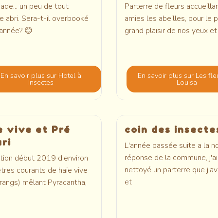
ade... un peu de tout
Parterre de fleurs accueilla
abri. Sera-t-il overbooké
amies les abeilles, pour le 
 année? 😊
grand plaisir de nos yeux et
En savoir plus
sur Hotel à
En savoir plus
sur Les fle
Insectes
Louisa
e vive et Pré
coin des insecte
uri
L'année passée suite a la n
réponse de la commune, j'ai
tion début 2019 d'environ
nettoyé un parterre que j'ava
res courants de haie vive
et
rangs) mêlant Pyracantha,