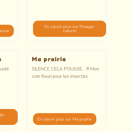
En savoir plus
sur Potager
leurie
naturel
s
Ma prairie
ssité
SILENCE CELA POUSSE….!!! Mon
coin fleuri pour les insectes.
din
En savoir plus
sur Ma prairie