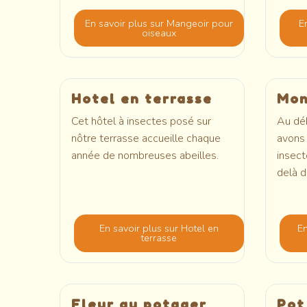
En savoir plus
sur Mangeoir pour
E
oiseaux
Hotel en terrasse
Mon
Cet hôtel à insectes posé sur
Au dé
nôtre terrasse accueille chaque
avons 
année de nombreuses abeilles.
insect
delà 
En savoir plus
sur Hotel en
En
terrasse
Fleur au potager
Pot