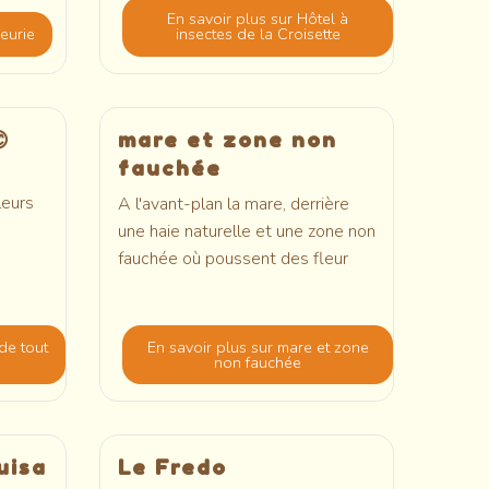
En savoir plus
sur Hôtel à
leurie
insectes de la Croisette

mare et zone non
fauchée
leurs
A l'avant-plan la mare, derrière
une haie naturelle et une zone non
fauchée où poussent des fleur
de tout
En savoir plus
sur mare et zone
non fauchée
uisa
Le Fredo