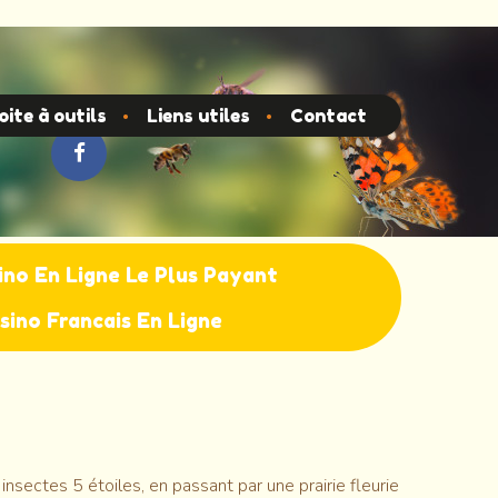
p
oite à outils
Liens utiles
Contact
ino En Ligne Le Plus Payant
sino Francais En Ligne
sectes 5 étoiles, en passant par une prairie fleurie