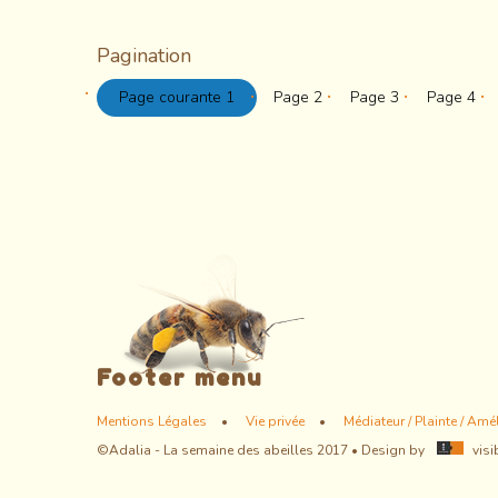
Pagination
Page courante
1
Page
2
Page
3
Page
4
Footer menu
Mentions Légales
Vie privée
Médiateur / Plainte / Amé
©Adalia - La semaine des abeilles 2017 • Design by
visi