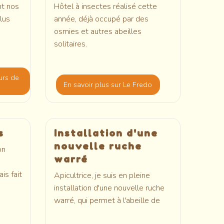
nt nos
Hôtel à insectes réalisé cette
plus
année, déjà occupé par des
osmies et autres abeilles
solitaires.
urs de
En savoir plus
sur Le Fredo
s
Installation d'une
nouvelle ruche
on
warré
is fait
Apicultrice, je suis en pleine
installation d'une nouvelle ruche
warré, qui permet à l'abeille de