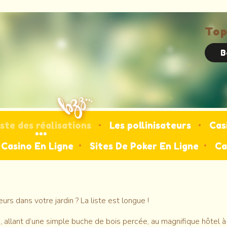
To
B
iste des réalisations
Les pollinisateurs
Cas
Casino En Ligne
Sites De Poker En Ligne
Ca
eurs dans votre jardin ? La liste est longue !
llant d’une simple buche de bois percée, au magnifique hôtel à in