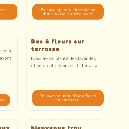
 des
En savoir plus
sur Installation
d'une nouvelle ruche warré
Bac à fleurs sur
terrasse
lace à
 avons
Nous avons planté des lavandes
et différente fleurs sur la terrasse
En savoir plus
sur Bac à fleurs
unk
sur terrasse
eux
bienvenue trou