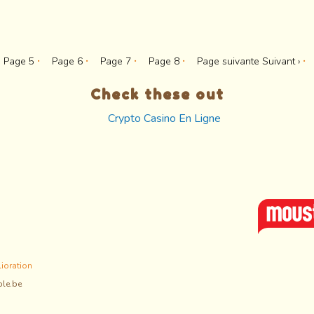
Page
5
Page
6
Page
7
Page
8
Page suivante
Suivant ›
Check these out
Crypto Casino En Ligne
lioration
ble.be