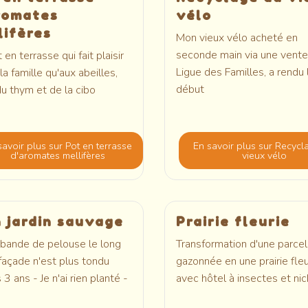
romates
vélo
lifères
Mon vieux vélo acheté en
seconde main via une vente
 en terrasse qui fait plaisir
Ligue des Familles, a rendu 
 la famille qu'aux abeilles,
début
u thym et de la cibo
savoir plus
sur Pot en terrasse
En savoir plus
sur Recycl
d'aromates mellifères
vieux vélo
 jardin sauvage
Prairie fleurie
bande de pelouse le long
Transformation d'une parcel
façade n'est plus tondu
gazonnée en une prairie fleu
 3 ans - Je n'ai rien planté -
avec hôtel à insectes et nic