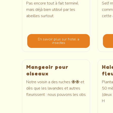
Pas encore tout à fait terminé,
Self m
mais déjà bien utilisé par les
comme 
abeilles surtout
cette
En savoir plus
sur hotel a
insectes
Mangeoir pour
Hai
oiseaux
fle
Notre voisin a des ruches 🐝🐝 et
Planta
dès que les lavandes et autres
50 mèt
fleurissent : nous pouvons les obs
(deux 
H