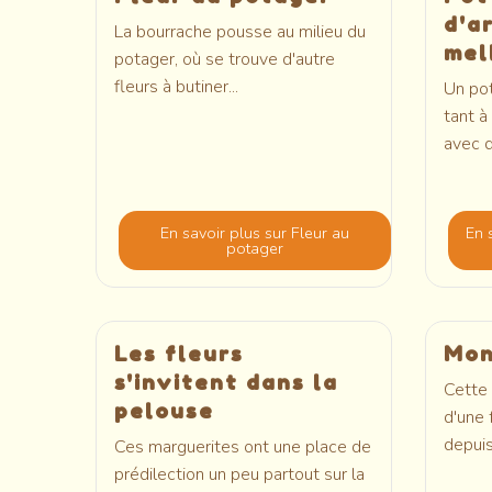
d'a
La bourrache pousse au milieu du
mel
potager, où se trouve d'autre
fleurs à butiner...
Un pot
tant à
avec d
En savoir plus
sur Fleur au
En 
potager
Les fleurs
Mon
s'invitent dans la
Cette 
pelouse
d'une 
depuis
Ces marguerites ont une place de
prédilection un peu partout sur la