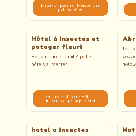
En savoir plus
sur Maison des
petites bêtes
En 
Hôtel à insectes et
Abr
potager fleuri
J’ai in
couver
Bonjour, J'ai construit 4 petits
hôtels
hôtels à insectes.
En savoir plus
sur Hôtel à
insectes et potager fleuri
hotel a insectes
Hot