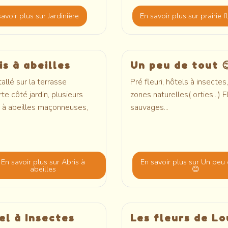
savoir plus
sur Jardinière
En savoir plus
sur prairie f
is à abeilles
Un peu de tout 
stallé sur la terrasse
Pré fleuri, hôtels à insectes,
te côté jardin, plusieurs
zones naturelles( orties...) F
 à abeilles maçonneuses,
sauvages...
En savoir plus
sur Abris à
En savoir plus
sur Un peu 
abeilles
😊
el à Insectes
Les fleurs de Lo