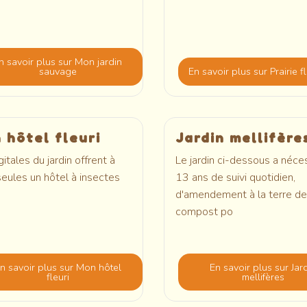
n savoir plus
sur Mon jardin
sauvage
En savoir plus
sur Prairie f
 hôtel fleuri
Jardin mellifère
gitales du jardin offrent à
Le jardin ci-dessous a néce
seules un hôtel à insectes
13 ans de suivi quotidien,
d'amendement à la terre de
compost po
n savoir plus
sur Mon hôtel
En savoir plus
sur Jar
fleuri
mellifères