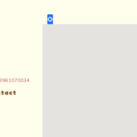
4463961070034
ntact