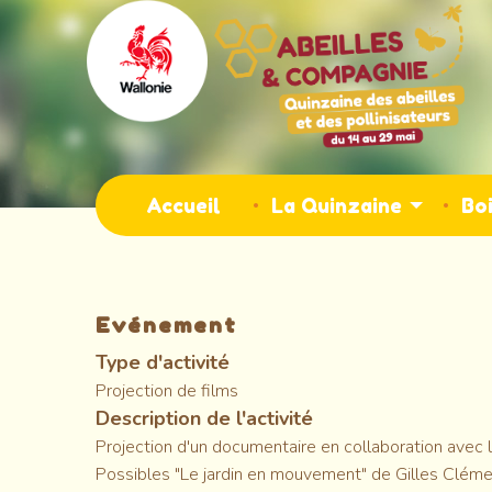
Aller
au
contenu
principal
Main
Accueil
La Quinzaine
Boi
navigation
Evénement
Type d'activité
Projection de films
Description de l'activité
Projection d'un documentaire en collaboration avec 
Possibles "Le jardin en mouvement" de Gilles Cléme