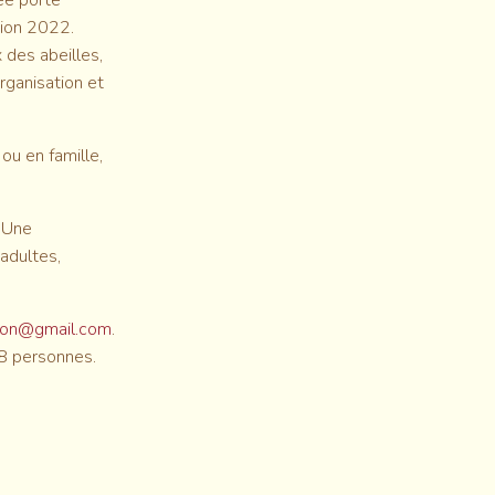
ée porte
tion 2022.
 des abeilles,
organisation et
ou en famille,
. Une
adultes,
von@gmail.com
.
 8 personnes.