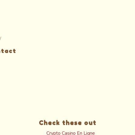
/
ntact
Check these out
Crypto Casino En Ligne