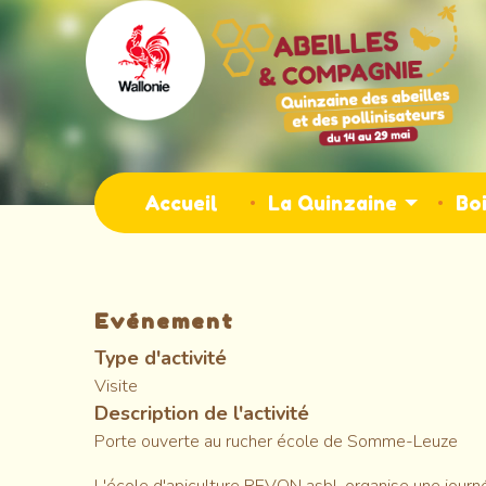
Aller
au
contenu
principal
Main
Accueil
La Quinzaine
Boi
navigation
Evénement
Type d'activité
Visite
Description de l'activité
Porte ouverte au rucher école de Somme-Leuze